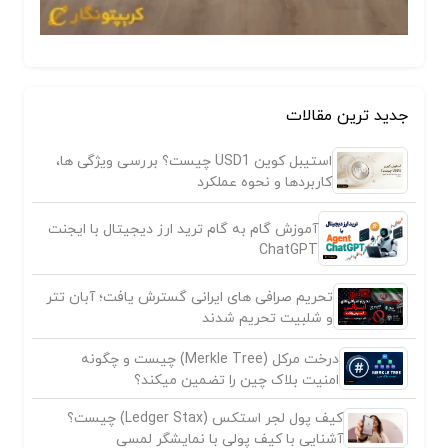
جدید ترین مقالات
استیبل کوین USD1 چیست؟ بررسی ویژگی ها،
کاربردها و نحوه عملکرد
آموزش گام به گام ترید ارز دیجیتال با ایجنت
ChatGPT
تحریم صرافی های ایرانی گسترش یافت؛ آبان تتر
و شلبیت تحریم شدند
درخت مرکل (Merkle Tree) چیست و چگونه
امنیت بلاک چین را تضمین میکند؟
کیف پول لجر استکس (Ledger Stax) چیست؟
آشنایی با کیف پولی با نمایشگر لمسی