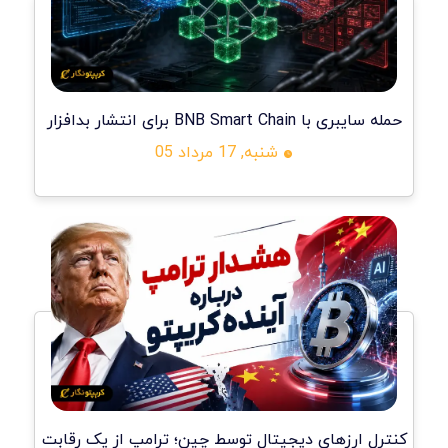
حمله سایبری با BNB Smart Chain برای انتشار بدافزار
شنبه, 17 مرداد 05
کنترل ارزهای دیجیتال توسط چین؛ ترامپ از یک رقابت