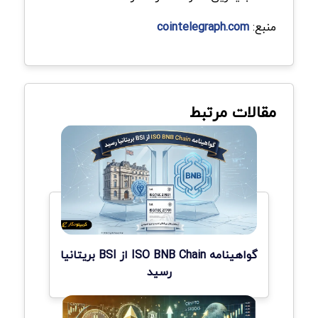
منبع:
cointelegraph.com
مقالات مرتبط
گواهینامه ISO BNB Chain از BSI بریتانیا
رسید