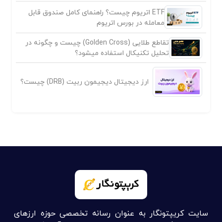
ETF اتریوم چیست؟ راهنمای کامل صندوق قابل
معامله در بورس اتریوم
تقاطع طلایی (Golden Cross) چیست و چگونه در
تحلیل تکنیکال استفاده میشود؟
ارز دیجیتال دیجیمون ربیت (DRB) چیست؟
سایت کریپتونگار به عنوان رسانه تخصصی حوزه ارزهای