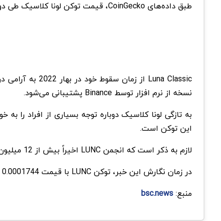
طبق داده‌های CoinGecko، قیمت توکن لونا کلاسیک طی دو هفته گذشته با افزایش قیمت بیت‌کوین به ۲۱۰۰۰ دلار، ۲۳ درصد افزایش یافته است.
نسخه از نرم افزار توسط Binance پشتیبانی می‌شود.
به تازگی لونا کلاسیک دوباره توجه بسیاری از افراد را ب
این توکن است.
لازم به ذکر است که انجمن LUNC اخیراً بیش از 12 میلیون توکن را سوزانده است که تأثیر بسیار زیادی در افزایش 6 درصدی قیمت این توکن در 9 ژانویه داشت.
در زمان نگارش این خبر، توکن LUNC با قیمت 0.0001744 دلار در بازار معامله می‌شود. این توکن در 24 ساعت گذشته حدود 4 درصد کاهش یافته است.
منبع:
bsc.news