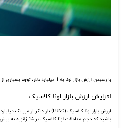
با رسیدن ارزش بازار لونا به 1 میلیارد دلار، توجه بسیاری از افراد به این ارز دیجیتال جلب شده است که می‌تواند احتمال افزایش قیمت لونا کلاسیک را تا حد زیادی افزایش دهد.
افزایش ارزش بازار لونا کلاسیک
ارزش بازار لونا کلاسیک (LUNC) با
باشید که حجم معاملات لونا کلاسیک در 14 ژانویه به بیش از 400 میلیون دلار رسید که نسبت به روز گذشته حدود 200 درصد رشد را نشان داد.