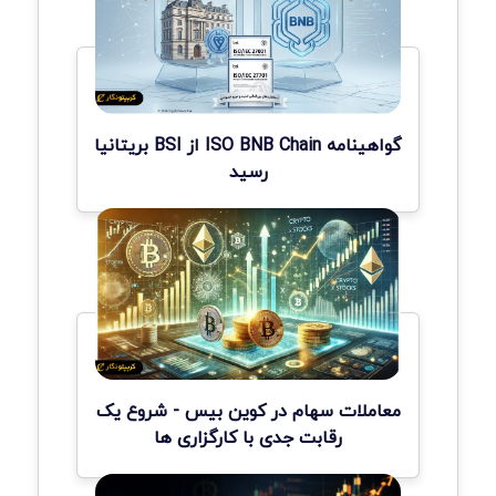
گواهینامه ISO BNB Chain از BSI بریتانیا
رسید
معاملات سهام در کوین بیس - شروع یک
رقابت جدی با کارگزاری ها