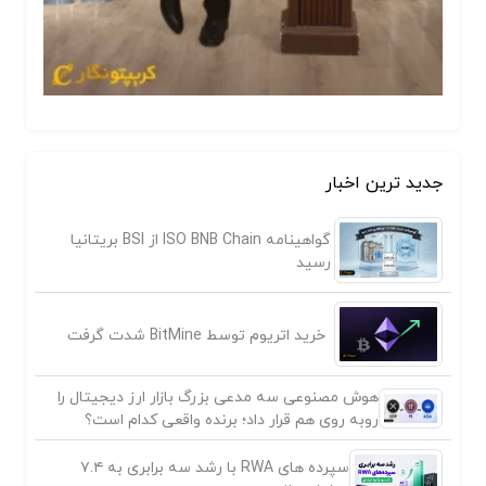
جدید ترین اخبار
گواهینامه ISO BNB Chain از BSI بریتانیا
رسید
خرید اتریوم توسط BitMine شدت گرفت
هوش مصنوعی سه مدعی بزرگ بازار ارز دیجیتال را
روبه روی هم قرار داد؛ برنده واقعی کدام است؟
سپرده های RWA با رشد سه برابری به ۷.۴