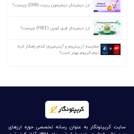
ارز دیجیتال دیجیمون ربیت (DRB) چیست؟
ارز دیجیتال فری کوین (FREE) چیست؟
مقایسه آربیتروم و آپتیمیزم؛ کدام راهکار لایه
دوم اتریوم بهتر است؟
سایت کریپتونگار به عنوان رسانه تخصصی حوزه ارزهای
دیجیتال، فعالیت خود را از تیر ماه ۱۳۹۸ آغاز کرد. تیم