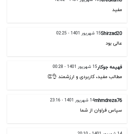
مفید
Shirzad20
15 شهریور 1401 - 02:25
عالی بود
فهیمه جوکار
15 شهریور 1401 - 00:28
مطالب مفید، کاربردی و ارزشمند 👌👏
mhmdreza76
14 شهریور 1401 - 23:16
سپاس فراوان از شما
14 شهریور 1401 - 20:10