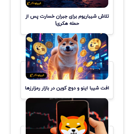
تلاش شیباریوم برای جبران خسارت پس از
حمله هکری!
افت شیبا اینو و دوج کوین در بازار رمزارزها