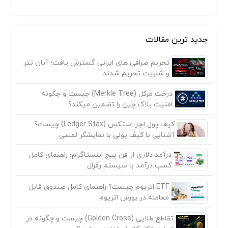
جدید ترین مقالات
تحریم صرافی های ایرانی گسترش یافت؛ آبان تتر
و شلبیت تحریم شدند
درخت مرکل (Merkle Tree) چیست و چگونه
امنیت بلاک چین را تضمین میکند؟
کیف پول لجر استکس (Ledger Stax) چیست؟
آشنایی با کیف پولی با نمایشگر لمسی
درآمد دلاری از فن پیج اینستاگرام؛ راهنمای کامل
کسب درآمد با سیستم رفرال
ETF اتریوم چیست؟ راهنمای کامل صندوق قابل
معامله در بورس اتریوم
تقاطع طلایی (Golden Cross) چیست و چگونه در