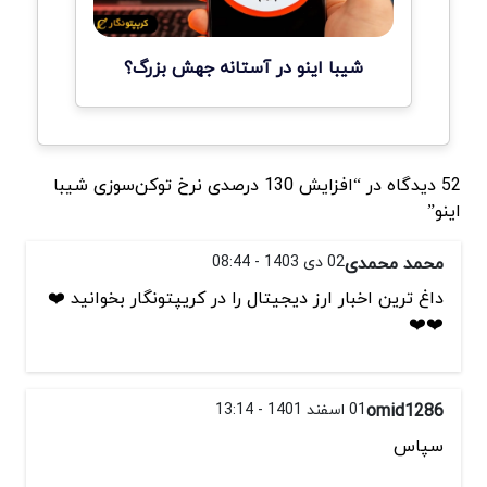
شیبا اینو در آستانه جهش بزرگ؟
52 دیدگاه در “افزایش 130 درصدی نرخ توکن‌سوزی شیبا
اینو”
محمد محمدی
02 دی 1403 - 08:44
داغ ترین اخبار ارز دیجیتال را در کریپتونگار بخوانید ❤️
❤️❤️
omid1286
01 اسفند 1401 - 13:14
سپاس