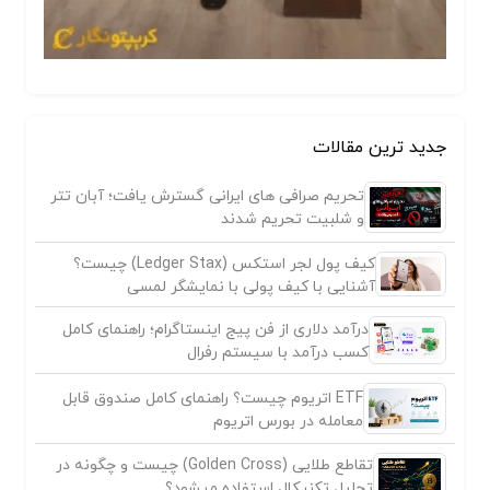
جدید ترین مقالات
تحریم صرافی های ایرانی گسترش یافت؛ آبان تتر
و شلبیت تحریم شدند
کیف پول لجر استکس (Ledger Stax) چیست؟
آشنایی با کیف پولی با نمایشگر لمسی
درآمد دلاری از فن پیج اینستاگرام؛ راهنمای کامل
کسب درآمد با سیستم رفرال
ETF اتریوم چیست؟ راهنمای کامل صندوق قابل
معامله در بورس اتریوم
تقاطع طلایی (Golden Cross) چیست و چگونه در
تحلیل تکنیکال استفاده میشود؟