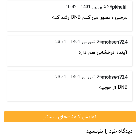
pkhalili
28 شهریور 1401 - 10:42
مرسی ، تصور می کنم BNB رشد کنه
mohsen724
26 شهریور 1401 - 23:51
آینده درخشانی هم داره
mohsen724
26 شهریور 1401 - 23:51
BNB از خوبیه
نمایش کامنت‌های بیشتر
دیدگاه خود را بنویسید