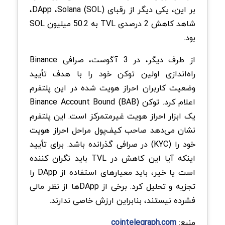
بر این، یکی دیگر از رقبای DApp ،Solana (SOL)،
شاهد کاهش 2 درصدی TVL به 50.2 میلیون SOL
بود.
از طرف دیگر، در 3 آگوست، صرافی Binance
راه‌اندازی اولین توکن خود را با هدف تأیید
وضعیت کاربران احراز هویت شده در این پلتفرم
اعلام کرد. توکن Binance Account Bound (BAB)
یک ابزار احراز هویت غیرمتمرکز است. این پلتفرم
نشان می‌دهد صاحب کیف‌پول مراحل احراز هویت
خود را (KYC) در صرافی گذرانده باشد. برای تأیید
اینکه آیا این کاهش در TVL باید نگران کننده
است یا خیر، باید معیارهای استفاده از DApp را
تجزیه و تحلیل کرد. برخی از DAppها از نظر مالی
فشرده نیستند، بنابراین ارزش خاصی ندارند.
منبع:
cointelegraph.com