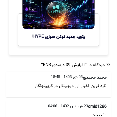
رکورد جدید توکن سوزی HYPE!
73 دیدگاه در “افزایش 39 درصدی BNB”
محمد محمدی
03 دی 1403 - 18:48
تازه ترین اخبار ارز دیجیتال در کریپتونگار
omid1286
23 فروردین 1402 - 04:06
مفیدبود