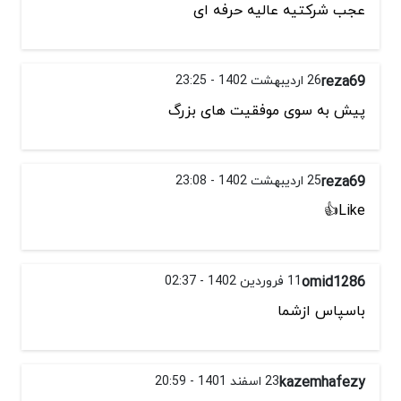
عجب شرکتیه عالیه حرفه ای
reza69
26 اردیبهشت 1402 - 23:25
پیش به سوی موفقیت های بزرگ
reza69
25 اردیبهشت 1402 - 23:08
Like👍
omid1286
11 فروردین 1402 - 02:37
باسپاس ازشما
kazemhafezy
23 اسفند 1401 - 20:59