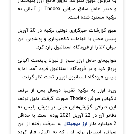
به گزارش کوین تلگراف، فاروق فاتح اوزر بنیانگذار
و مدیر عامل سابق صرافی Thodex از آلبانی به
ترکیه مسترد شده است.
طبق گزارشات خبرگزاری دولتی ترکیه در 20 آوریل
پلیس محلی با اتهامات کلاهبرداری و پولشویی این
جوان 27 را از فرودگاه استانبول وارد کرد.
هواپیمای حامل اوزر صبح از تیرانا پایتخت آلبانی
پرواز کرد و در فرودگاه استانبول فرود آمد. اداره
پلیس فرودگاه استانبول اوزر را تحت نظر گرفت.
ورود اوزر به ترکیه تقریبا دوسال پس از توقف
ناگهانی صرافی Thodex صورت گرفت. دلیل توقف
این صرافی گزارش‌هایی مبنی بر یورش‌ پلیس به
دفاتر آن در 22 آوریل 2021 بوده است. با حداقل
2 میلیارد دلار
ارز دیجیتال
به سرقت رفته از این
صرافی اینترپل برای اوزر که به آلبانی فرار کرده