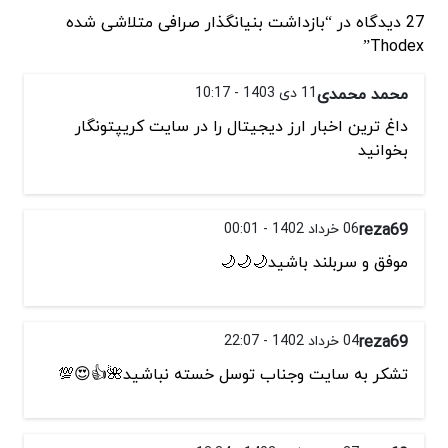
27 دیدگاه در “بازداشت بنیانگذار صرافی متلاشی شده
Thodex”
محمد محمدی
11 دی 1403 - 10:17
داغ ترین اخبار ارز دیجیتال را در سایت کریپتونگار
بخوانید
reza69
06 خرداد 1402 - 00:01
موفق و سربلند باشید🌙🌙🌙
reza69
04 خرداد 1402 - 22:07
تشکر به سایت وجناب توسل خسته نباشید🌺👍😍💯