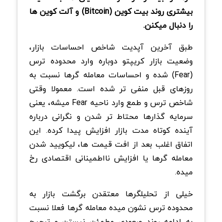
بیشتری روند بیت کوین (Bitcoin) و آلت کوین ها
را دنبال میکنن.
طبق آخرین آپدیت شاخص احساسات بازار،
وضعیت بازار کریپتو دوباره وارد محدوده ترس
(Fear) شده و احساسات معامله گرها نسبت به
روزهای قبل منفی تر شده است. معمولا وقتی
شاخص ترس و طمع وارد ناحیه Fear میشه، یعنی
سرمایه گذارها محتاط تر شدن و نگرانی درباره
آینده کوتاه مدت بازار افزایش پیدا کرده. این
اتفاق اغلب بعد از افت قیمت ها، لیکویید شدن
معامله گرها یا افزایش نااطمینانی اقتصادی رخ
میده.
خیلی از تحلیلگرها معتقدن برگشت بازار به
محدوده ترس نشون میده معامله گرها فعلا نسبت
به ادامه روند صعودی مطمئن نیستن و ترجیح