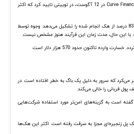
بایننس 450 هزار دلار سرمایه سرقت شده را پس از پیگیری‌های مداوم، بازیابی کرده است. چانگ پنگ ژائو، بنیانگذار Curve Finance Exploit در 12 آگوست، در توییتی تایید کرد که اکثر
انجام شده است. 450 هزار دلار سرمایه به سرقت رفته، بیش از 83 درصد از هک انجام شده را تشکیل می‌دهد. وجوه توسط
ست. با این حال، مدت زمان این فرآیند هنوز مشخص نیست.
ده تاکنون حدود 570 هزار دلار است.
وست مشخص شد که یک مشکل DNS منجر به یک اکسپلویت front-end در Curve Finance شده است. تیم Curve فکر می‌کرد که سرور به دلیل یک باگ به خطر افتاده است. در
 هیچ توضیحی برای DNS، استفاده از GoDaddy را برای DNS توصیه نمی‌کند. او گفته است به گزینه‌های امن‌تر مورد استفاده شرکت‌هایی
طریق ۱۳ هک پل زنجیره‌ای مجزا به سرقت رفته است. اکثر این هک‌ها