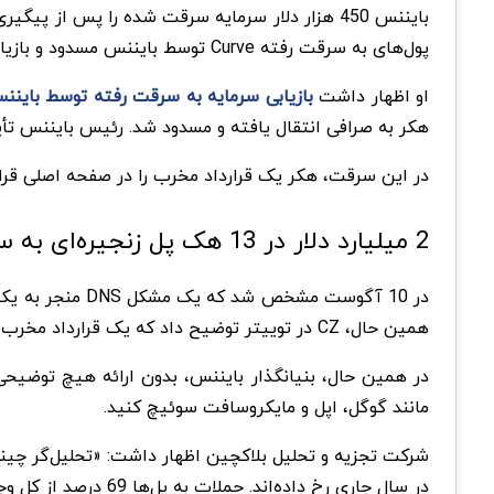
پول‌های به سرقت رفته Curve توسط بایننس مسدود و بازیابی شد.
او اظهار داشت
بازیابی سرمایه به سرقت رفته توسط باینن
هکر به صرافی انتقال یافته و مسدود شد. رئیس بایننس تأیی
در این سرقت، هکر یک قرارداد مخرب را در صفحه اصلی قرار داده است
2 میلیارد دلار در 13 هک پل زنجیره‌ای به سرقت رفت
همین حال، CZ در توییتر توضیح داد که یک قرارداد مخرب در صفحه اول توسط هکر ارسال شده است. پس از تایید قرارداد، کیف پول قربانی را خالی می‌کند.
مانند گوگل، اپل و مایکروسافت سوئیچ کنید.
شرکت تجزیه و تحلیل بلاکچین اظهار داشت: «تحلیل‌گر چینی پیش‌بین
در سال جاری رخ داده‌اند. حملات به پل‌ها 69 درصد از کل وجوه سرقت شده در سال 2022 تاکنون را تشکیل می‌دهد. »