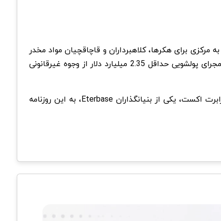
ه مرکزی برای هکرها، کلاهبرداران و قاچاقچیان مواد مخدر
تبدیل شده است. تحقیقات رویترز نشان می‌دهد که: «بزرگ‌ترین صرافی ارزهای دیجیتال بایننس به مدت پنج سال به عنوان مجرای پولشویی حداقل 2.35 میلیارد دلار از وجوه غیرقانونی
در گزارش دیگری آمده که صرافی جهانی ظاهراً به کاربران در ایران اجازه داد و ستد با نقض تحریم‌های آمریکا را داده است. رابرت اکست، یکی از بنیانگذاران Eterbase، به این روزنامه