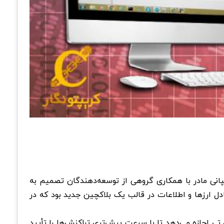
دیجیتال ان اکس تی (NXT) به سال 2013 بازمی‌گردد. در این سال، جس هاچینز ((Jelurida BV نام کمپانی مادر با همکاری گروهی از توسعه‌دهندگان تصمیم به
دل ارزها و اطلاعات در قالب یک بلاکچین جدید بود که در
"Proof of Stake" برای استخراج استفاده می‌کند. انتخاب تکنولوژی Proof of Stake به ان اکس تی اجازه می‌دهد تا با سرعت بیش‌تری تراکنش‌ها را تأیید