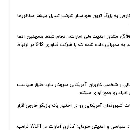
ارجی به بزرگ ترین سهامدار شرکت تبدیل میشه. سناتورها
بر اساس نامه منتشرشده، این سرمایه گذاری با حمایت شیخ طحنون بن زاید آل نهیان (Sheikh Tahnoon bin Zayed Al Nahyan)، مشاور امنیت ملی امارات، انجام شده. همچنین ادعا
شده حدود ۱۸۷ میلیون دلار از این معامله به نهادهای مرتبط با خانواده ترامپ اختصاص پیدا کرده و دو کرسی هیئت مدیره هم به مدیرانی داده شده که با شرکت فناوری G42 در ارتباط
مالی و شخصی کاربران آمریکایی سروکار داره. طبق سیاست
اطلاعات شهروندان آمریکایی رو در اختیار یک بازیگر خارجی قرار
در مقابل، ترامپ گفته از جزئیات این توافق خبر نداره و مدیریت این موضوع با پسرانش بوده. با این حال، بحث ها درباره ابعاد سیاسی و امنیتی سرمایه گذاری امارات در WLFI ترامپ