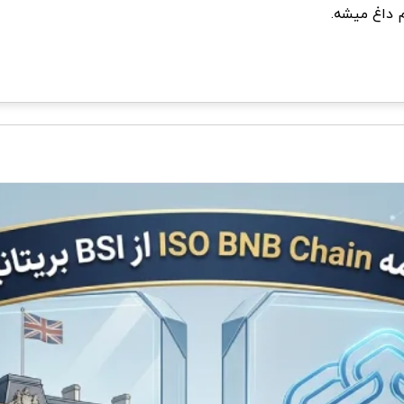
م داغ میشه.