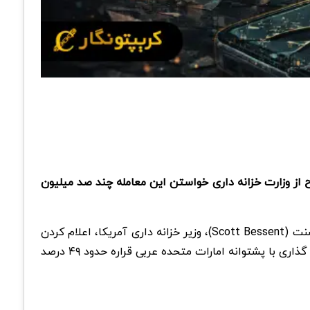
دو سناتور مطرح از وزارت خزانه داری خواستن این معامله چند صد میلیون
، الیزابت وارن (Elizabeth Warren) و اندی کیم (Andy Kim) در نامه ای رسمی به اسکات بسنت (Scott Bessent)، وزیر خزانه داری آمریکا، اعلام کردن
که این معامله باید توسط کمیته سرمایه گذاری خارجی آمریکا یا همون CFIUS بررسی بشه. طبق گزارش ها، یک صندوق سرمایه گذاری با پشتوانه امارات متحده عربی قراره حدود ۴۹ درصد