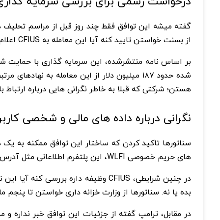
درخواست رسمی برای بررسی سرمایه گذاری امارات د
گفته میشه این توافق فقط چند روز قبل از مراسم تحلیف د
از بسنت خواستن تایید کنه آیا این معامله به CFIUS اعلام شده یا نه و در صورت لزوم یک بررسی کامل و بی طرفانه انجام بشه.
هستن؛ شرکتی که قبلا به خاطر نگرانی هایی درباره ارتباط با
نگرانی درباره داده های مالی و شخصی کاربر
سناتورها تاکید کردن که ساختار این توافق ممکنه به یک 
های حریم خصوصی WLFI، این پلتفرم اطلاعاتی مثل آدرس کیف پول ها، IP کاربران، شناسه دستگاه ها و حتی موقعیت تقریبی افراد رو جمع آوری میکنه.
در چنین شرایطی، CFIUS وظیفه داره بر
بده یا نه. سناتورها از وزارت خزانه داری خواستن تا پنجم م