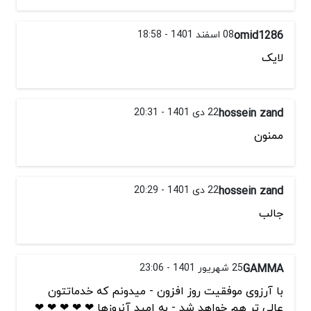
omid1286
08 اسفند 1401 - 18:58
لایک
hossein zand
22 دی 1401 - 20:31
ممنون
hossein zand
22 دی 1401 - 20:29
جالب
GAMMA
25 شهریور 1401 - 23:06
با آرزوی موفقیت روز افزون - میدونم که خدماتتون
عالی تر هم خواهد شد - به امید آنروزها ❤ ❤ ❤ ❤ ❤