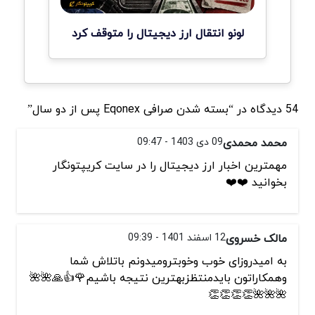
لونو انتقال ارز دیجیتال را متوقف کرد
54 دیدگاه در “بسته شدن صرافی Eqonex پس از دو سال”
محمد محمدی
09 دی 1403 - 09:47
مهمترین اخبار ارز دیجیتال را در سایت کریپتونگار
بخوانید ❤️❤️
مالک خسروی
12 اسفند 1401 - 09:39
به امیدروزای خوب وخوبترومیدونم باتلاش شما
وهمکاراتون بایدمنتظزبهترین نتیجه باشیم🌹👍🙏🌺🌺
🌺🌺🌺👏👏👏👏