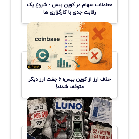
معاملات سهام در کوین بیس - شروع یک
رقابت جدی با کارگزاری ها
حذف ارز از کوین بیس؛ ۶ جفت ارز دیگر
متوقف شدند!