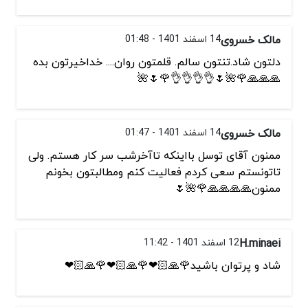
مالک خسروی
14 اسفند 1401 - 01:48
دلتون شاد.تنتون سالم. قلمتون روان.... خداخیرتون بده
🙏🙏🙏🌹🌺🌷👌👌👌👌🌹🌷🌺
مالک خسروی
14 اسفند 1401 - 01:47
ممنون آقای توسل بااینکه تاآخرشب سر کار هستم. ولی
تاتونستم سعی کردم فعالیت کنم ومطالبتون بخونم
ممنون🙏🙏🙏🙏🌹🌺🌷
H.minaei
12 اسفند 1401 - 11:42
شاد و پرتوان باشید🌹🙏🏻❤🌹🙏🏻❤🌹🙏🏻❤