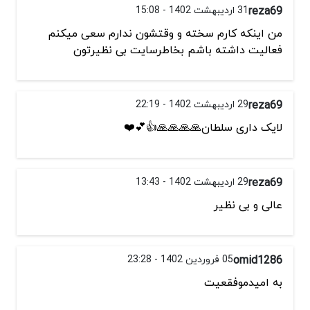
reza69
31 اردیبهشت 1402 - 15:08
من اینکه کارم سخته و وقتشون ندارم سعی میکنم
فعالیت داشته باشم بخاطرسایت بی نظیرتون
reza69
29 اردیبهشت 1402 - 22:19
لایک داری سلطان🙏🙏🙏🙏👍💕❤️
reza69
29 اردیبهشت 1402 - 13:43
عالی و بی نظیر
omid1286
05 فروردین 1402 - 23:28
به امیدموفقعیت