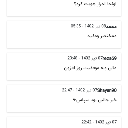
اونجا احراز هویت کرد؟
محمد
08 تیر 1402 - 05:35
ممختصر ومفید
reza69
07 تیر 1402 - 23:48
عالی وبه موفقیت روز افزون
Shayan90
07 تیر 1402 - 22:47
خبر جالبی بود سپاس⚘️
07 تیر 1402 - 22:42