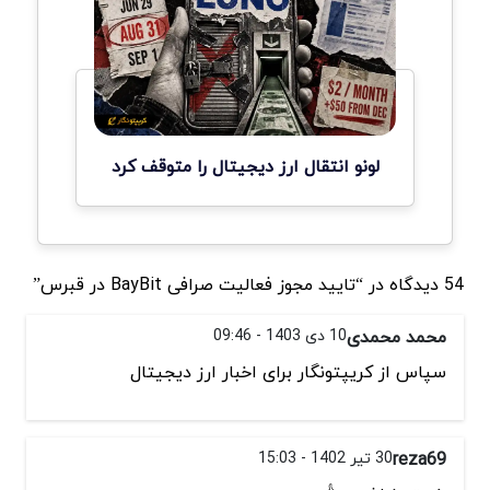
لونو انتقال ارز دیجیتال را متوقف کرد
54 دیدگاه در “تایید مجوز فعالیت صرافی BayBit در قبرس”
محمد محمدی
10 دی 1403 - 09:46
سپاس از کریپتونگار برای اخبار ارز دیجیتال
reza69
30 تیر 1402 - 15:03