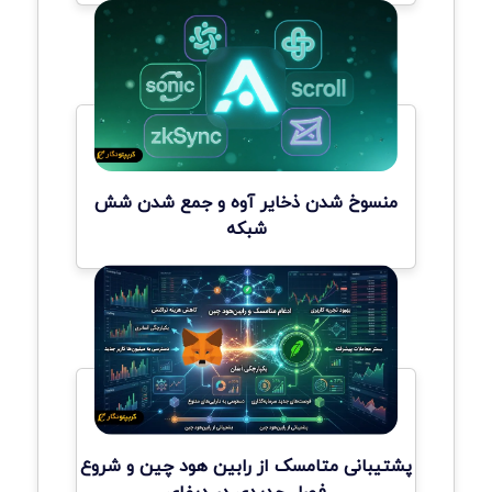
منسوخ شدن ذخایر آوه و جمع شدن شش
شبکه
پشتیبانی متامسک از رابین هود چین و شروع
فصل جدیدی در دیفای