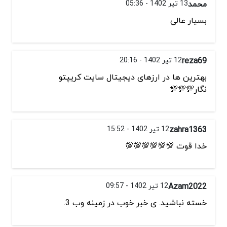
محمد
13 تیر 1402 - 05:36
بسیار عالی
reza69
12 تیر 1402 - 20:16
بهترین ها در ارزهای دیجیتال سایت کریپتو
نگار💯💯💯
zahra1363
12 تیر 1402 - 15:52
خدا قوت 💯💯💯💯💯💯
Azam2022
12 تیر 1402 - 09:57
خسته نباشید. ی خبر خوب در زمینه وب 3.