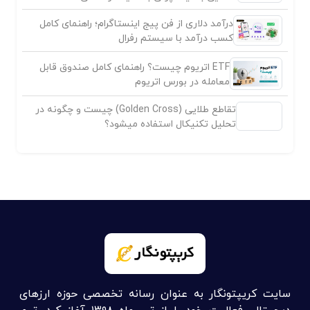
درآمد دلاری از فن پیج اینستاگرام؛ راهنمای کامل
کسب درآمد با سیستم رفرال
ETF اتریوم چیست؟ راهنمای کامل صندوق قابل
معامله در بورس اتریوم
تقاطع طلایی (Golden Cross) چیست و چگونه در
تحلیل تکنیکال استفاده میشود؟
سایت کریپتونگار به عنوان رسانه تخصصی حوزه ارزهای