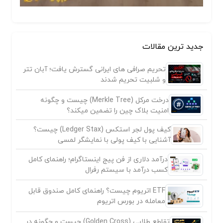
جدید ترین مقالات
تحریم صرافی های ایرانی گسترش یافت؛ آبان تتر
و شلبیت تحریم شدند
درخت مرکل (Merkle Tree) چیست و چگونه
امنیت بلاک چین را تضمین میکند؟
کیف پول لجر استکس (Ledger Stax) چیست؟
آشنایی با کیف پولی با نمایشگر لمسی
درآمد دلاری از فن پیج اینستاگرام؛ راهنمای کامل
کسب درآمد با سیستم رفرال
ETF اتریوم چیست؟ راهنمای کامل صندوق قابل
معامله در بورس اتریوم
تقاطع طلایی (Golden Cross) چیست و چگونه در