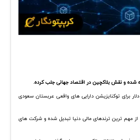
یس شرکت دراپ آر دبلیو ای (droppRWA) موفق شده مجوزها و قراردادهایی به ارزش ۱۲.۵ میلیارد دلار برای توکنایزیشن دارایی های واقعی عربستان سعودی
ریپتو و فعال های حوزه بلاکچین رو جلب کرده، چون توکنایزیشن (Tokenization) حالا به یکی از مهم ترین ترندهای مالی دنیا تبدیل شده و شرکت های