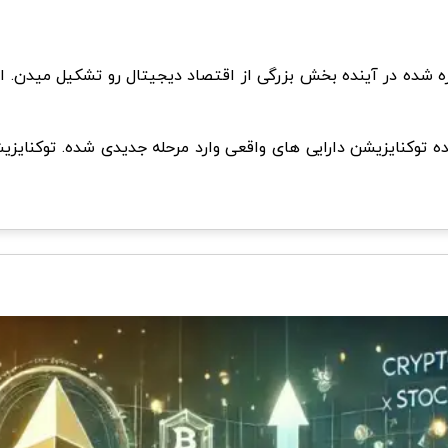
زه شده در آینده بخش بزرگی از اقتصاد دیجیتال رو تشکیل میدن. 
رداد ۱۲.۵ میلیارد دلاری droppRWA نشون میده توکنایزیشن دارایی های واقعی وارد مرحله 