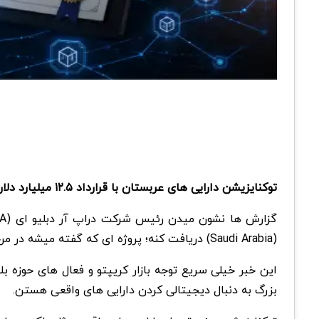
توکنایزیشن دارایی های عربستان با قرارداد ۱۲.۵ میلیارد دلاری برای املاک واقعی، دوباره توجه بازار را به آینده دارایی های توکنیزه شده و نقش بلاکچین در اقتصاد جهانی جلب کرده.
(Saudi Arabia) دریافت کنه؛ پروژه ای که گفته میشه در مرحله اول روی بازار املاک متمرکز خواهد بود.
بزرگ به دنبال دیجیتالی کردن دارایی های واقعی هستن.