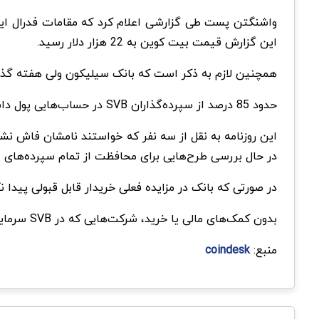
واشنگتن پست طی گزارشی اعلام کرد که مقامات فدرال ایا
این گزارش قیمت بیت کوین به 22 هزار دلار رسید.
همچنین لازم به ذکر است که بانک سیلیکون ولی هفته گذشته با ۴۲ میلیارد دلار بدهی اعلام ور
حدود 85 درصد از سپرده‌گذاران SVB در حساب‌هایی پول داشتند که تحت بیمه FDIC نبود، به این معنی که این وجوه بدون اقدام فدرال یا خرید مستقیم بانک قابل بازیابی نخواهند بود.
این روزنامه به نقل از سه نفر که خواستند نامشان فاش نش
در حال بررسی طرح‌هایی برای محافظت از تمام سپرده‌های 
در صورتی که بانک در مزایده فعلی خریدار قابل قبولی پیدا 
بدون کمک‌های مالی یا خرید، شرکت‌هایی که در SVB سرمایه‌گذاری کرده‌ یا وابسته به آن هستند ممکن است برای پرداخت حقوق کارکنان خود دچار مشکل شوند.
منبع:
coindesk