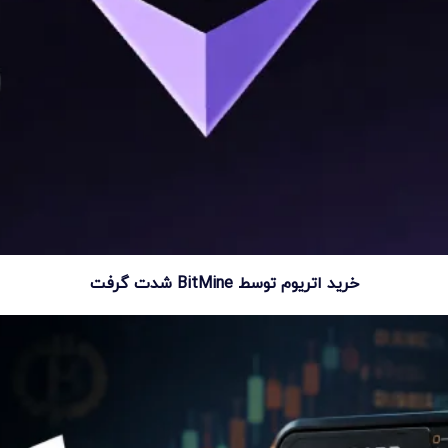
خرید اتریوم توسط BitMine شدت گرفت