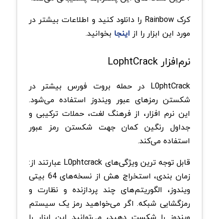
کرک Rainbow را دانلود کنید و اطلاعات بیشتر در
مورد این ابزار را از
اینجا
بخوانید.
نرم‌افزار LophtCrack
L0phtCrack در حمله بروت فورس بیشتر در
شکستن رمزهای عبور ویندوز استفاده می‌شود.
این نرم افزار، از فرهنگ لغت، حملات ترکیبی و
جداول رنگین کمان جهت شکستن رمز عبور
استفاده می‌کند.
قابل توجه ترین ویژگی‌های L0phtcrack عبارتند از:
زمان بندی، استخراج هش از نسخه‌های 64 بیتی
ویندوز، الگوریتم‌های چند پردازنده و نظارت و
رمزگشایی شبکه. اگر می‌خواهید رمز یک سیستم
ویندوز را شکست دهید، می‌توانید این ابزار را