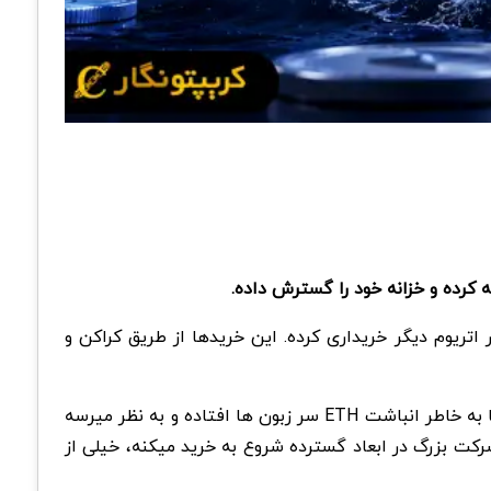
ی آنچین (On-Chain)، Bitmine که توسط تام لی (Tom Lee) هدایت میشه، طی ۸ ساعت گذشته حدود ۷۵ هزار اتریوم دیگر خریداری کرده. این خریدها از طریق کراکن و
با این حال، این اولین باری نیست که Bitmine سراغ خریدهای سنگین اتریوم میره. طی هفته های اخیر، اسم این شرکت بارها به خاطر انباشت ETH سر زبون ها افتاده و به نظر میرسه
توجه بازار به سمت Bitmine جلب بشه؛ چرا که هر وقت یک شرکت بزرگ در ابعاد گسترده شروع به خرید میکنه، خیلی از