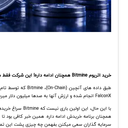
خرید اتریوم Bitmine همچنان ادامه داره! این شرکت فقط در چند ساعت گذشته ۷۵ هزار واحد ETH دیگه به دارایی هاش اضافه کرده و خزانه خود را گسترش داده.
FalconX انجام شده و ارزش آنها به صدها میلیون دلار میرسه.
سرمایه گذاران سعی میکنن بفهمن چه چیزی پشت این تصمیم قر