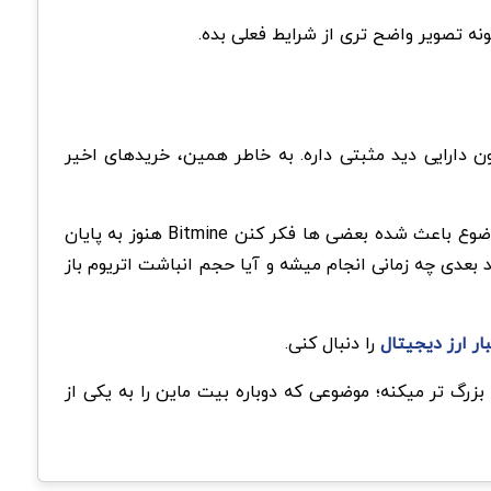
نه تصویر واضح تری از شرایط فعلی بده.
 دارایی دید مثبتی داره. به خاطر همین، خریدهای اخیر
نکته جالب اینجاست که این خرید درست زمانی انجام شده که اتریوم دوباره یکی از بحث های داغ بازار کریپتو شده. همین موضوع باعث شده بعضی ها فکر کنن Bitmine هنوز به پایان
 بعدی چه زمانی انجام میشه و آیا حجم انباشت اتریوم باز
ار ارز دیجیتال
را دنبال کنی.
صه اینه که خرید اتریوم Bitmine متوقف نشده و این شرکت همچنان داره ذخایر ETH خودش را بزرگ تر میکنه؛ موضوعی که دوباره بیت ماین را به یکی از