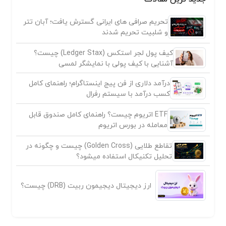
تحریم صرافی های ایرانی گسترش یافت؛ آبان تتر
و شلبیت تحریم شدند
کیف پول لجر استکس (Ledger Stax) چیست؟
آشنایی با کیف پولی با نمایشگر لمسی
درآمد دلاری از فن پیج اینستاگرام؛ راهنمای کامل
کسب درآمد با سیستم رفرال
ETF اتریوم چیست؟ راهنمای کامل صندوق قابل
معامله در بورس اتریوم
تقاطع طلایی (Golden Cross) چیست و چگونه در
تحلیل تکنیکال استفاده میشود؟
ارز دیجیتال دیجیمون ربیت (DRB) چیست؟