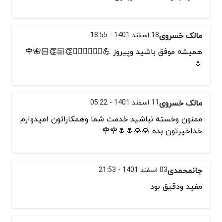
مالک خسروی
18 اسفند 1401 - 18:55
همیشه موفق باشید وپیروز 💪✌🏻✌🏻✌🏻👏🏻👏🏻🌺🌹
🌷
مالک خسروی
11 اسفند 1401 - 05:22
ممنون وخسته نباشید خدمت شما وهمکاراتون امیدوارم
خداخیرتون بده 🙏🙏🌷🌷🌹🌹
جانمحمدی
03 اسفند 1401 - 21:53
مفید ودقیق بود