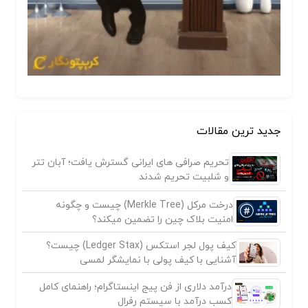
جدید ترین مقالات
تحریم صرافی های ایرانی گسترش یافت؛ آبان تتر
و شلبیت تحریم شدند
درخت مرکل (Merkle Tree) چیست و چگونه
امنیت بلاک چین را تضمین میکند؟
کیف پول لجر استکس (Ledger Stax) چیست؟
آشنایی با کیف پولی با نمایشگر لمسی
درآمد دلاری از فن پیج اینستاگرام؛ راهنمای کامل
کسب درآمد با سیستم رفرال