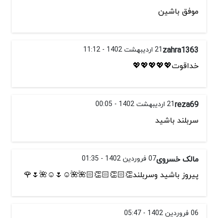
موفق باشین
zahra1363
21 اردیبهشت 1402 - 11:12
خداقوت💖💖💖💖💖
reza69
21 اردیبهشت 1402 - 00:05
سربلند باشید
مالک خسروی
07 فروردین 1402 - 01:35
پیروز باشید وسربلند👏🏻👏🏻👏🏻🌺🌺☺️🌷☺️🌺🌷🌹
06 فروردین 1402 - 05:47