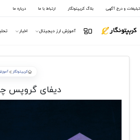
تبلیغات و درج آگهی
بلاگ کریپتونگار
ارتباط با ما
درباره ما
آموزش ارز دیجیتال
اخبار
تحلی
کریپتونگار
آموزش 
دیفای گروپس چیست؟ (DeFiGroups) آیا یک پل