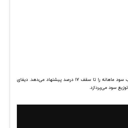
دیفای گروپس (DeFiGroups)به عنوان پلتفرمی شناخته می‌شود که کاربران ارز دیجیتال را به سمت خود دعوت نموده و کسب سود ماهانه را تا سقف ۱۷ درصد پیشنهاد می‌دهد. دیفای
وزیع سود می‌پردازد.