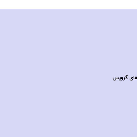
یفای گروپس