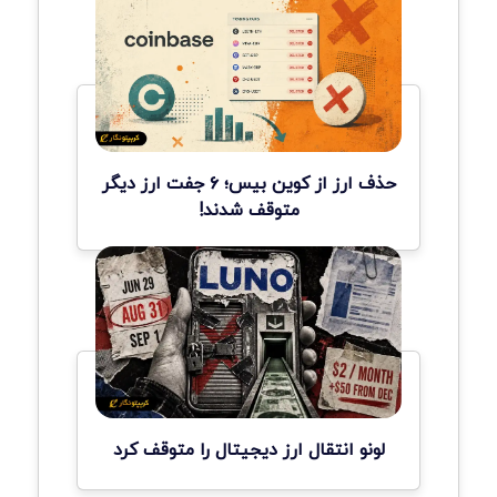
حذف ارز از کوین بیس؛ ۶ جفت ارز دیگر
متوقف شدند!
لونو انتقال ارز دیجیتال را متوقف کرد