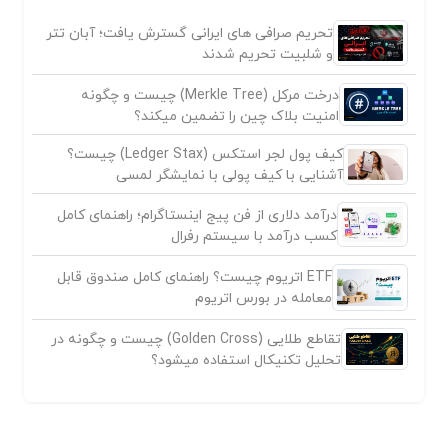
تحریم صرافی های ایرانی گسترش یافت؛ آبان تتر
و شلبیت تحریم شدند
درخت مرکل (Merkle Tree) چیست و چگونه
امنیت بلاک چین را تضمین میکند؟
کیف پول لجر استکس (Ledger Stax) چیست؟
آشنایی با کیف پولی با نمایشگر لمسی
درآمد دلاری از فن پیج اینستاگرام؛ راهنمای کامل
کسب درآمد با سیستم رفرال
ETF اتریوم چیست؟ راهنمای کامل صندوق قابل
معامله در بورس اتریوم
تقاطع طلایی (Golden Cross) چیست و چگونه در
تحلیل تکنیکال استفاده میشود؟