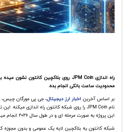
راه اندازی JPM Coin روی بلاکچین کانت
محدودیت ساعت بانکی انجام بده.
بر اساس آخرین
اخبار ارز دیجیتال
، جی پی مورگان چیس، یک
نام JPM Coin را روی شبکه کانتون راه اندازی 
این پروژه به صورت مرحله ای و در طول سال ۲۰۲۶ انجام میشه و واحد بلاکچینی کینکسیس (Kinexys) با همکاری شرکت Digital Asset (دیجیتال است) مسئول پیشبرد اونه.
شبکه کانتون یه بلاکچین لایه یک عمومی و بدون مجوزه ک