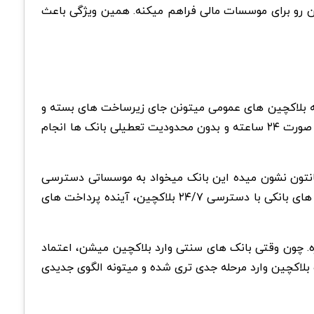
ان رو برای موسسات مالی فراهم میکنه. همین ویژگی باعث
جه میرسن که بلاکچین های عمومی میتونن جای زیرساخت های بسته و
خصوصی رو بگیرن. JPM Coin که با سپرده های دلاری واقعی پشتیبانی میشه، به مشتریان نهادی اجازه میده پرداخت ها رو به صورت ۲۴ ساعته و بدون محدودیت تعطیلی بانک ها انجام
دازی کرده بود. اما ورود به کانتون نشون میده این بانک میخواد به موسساتی دسترسی
پیدا کنه که شاید ارتباط مستقیمی با بلاکچین های مصرفی نداشته باشن. مدیران این پروژه تاکید دارن ترکیب امنیت سپرده های بانکی با دسترسی ۲۴/۷ بلاکچین، آینده پرداخت های
 چون وقتی بانک های سنتی وارد بلاکچین میشن، اعتماد
بلاکچین وارد مرحله جدی تری شده و میتونه الگوی جدیدی