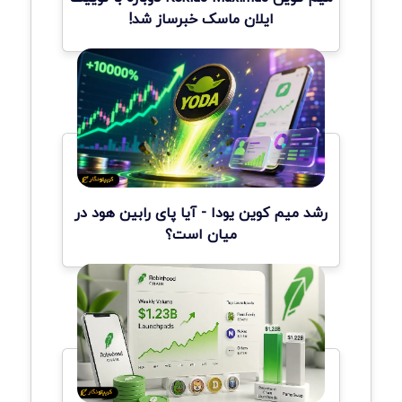
ایلان ماسک خبرساز شد!
رشد میم کوین یودا - آیا پای رابین هود در
میان است؟