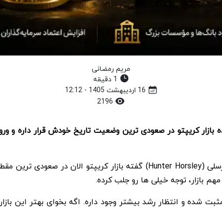
مریم رمضانی
1 دقیقه
16 اردیبهشت 1405 - 12:12
2196
یت وایز (Bitwise Asset Management) معتقده بازار کریپتو در صعودی ترین وضعیت تاریخ خو
مدیرعامل شرکت Bitwise Asset Management، هانتر هورسلی (Hunter Horsley) گ
هم بازار، توجه خیلی ها رو جلب کرده.
بت شده و انتظار رشد بیشتر وجود داره. اگه بخوای بهتر این بازار