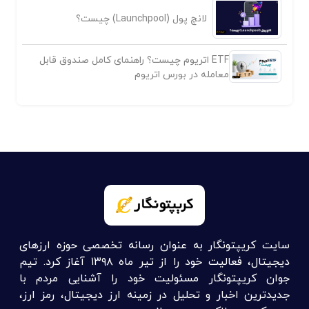
لانچ پول (Launchpool) چیست؟
ETF اتریوم چیست؟ راهنمای کامل صندوق قابل
معامله در بورس اتریوم
سایت کریپتونگار به عنوان رسانه تخصصی حوزه ارزهای
دیجیتال، فعالیت خود را از تیر ماه ۱۳۹۸ آغاز کرد. تیم
جوان کریپتونگار مسئولیت خود را آشنایی مردم با
جدیدترین اخبار و تحلیل در زمینه ارز دیجیتال، رمز ارز،