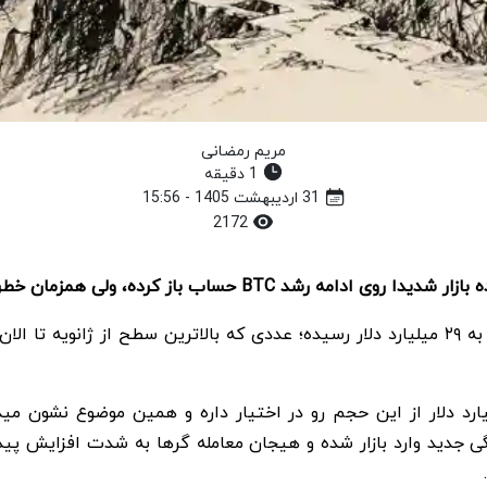
مریم رمضانی
1 دقیقه
31 اردیبهشت 1405 - 15:56
2172
اوپن اینترست (Open Interest) بیت کوین (Bitcoin) حالا به ۲۹ میلیارد دلار رسیده؛ عددی ک
ده ها، فقط صرافی بایننس (Binance) حدود ۹ میلیارد دلار از این حجم رو در اختیار داره 
بالا میره، یعنی نقدینگی جدید وارد بازار شده و هیجان معامله گرها به شدت ا