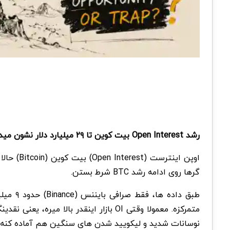
رشد Open Interest بیت کوین تا ۲۹ میلیارد دلار نشون میده بازار شدیدا روی ادامه رشد BTC حساب باز کرده، ولی همزمان خطر لیکویید شدن های سنگین هم حسابی بالا رفته.
گرها روی ادامه رشد BTC شرط بستن.
طبق دا
متمرکزه. معمولا وقتی OI بازار اینقدر 
نوسانات شدید و لیکویید شدن های سنگین هم آماده کنه.