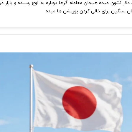
رسیدن Open Interest بیت کوین به ۲۹ میلیارد دلار نشون میده هیجان معامله گرها دوباره به