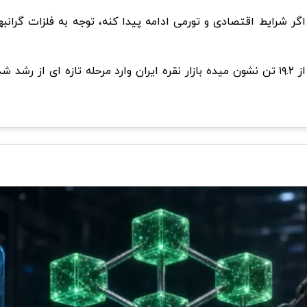
گر شرایط اقتصادی و تورمی ادامه پیدا کنه، توجه به فلزات گران
در مجموع، عبور حجم معاملات گواهی سپرده شمش نقره از ۱۹.۲ تن نشون میده بازار نقره ایران و