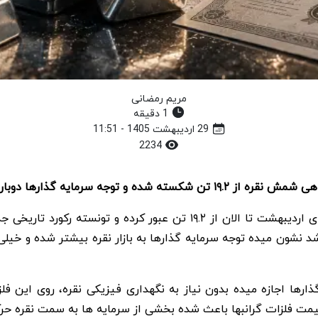
مریم رمضانی
1 دقیقه
29 اردیبهشت 1405 - 11:51
2234
اره به بازار فلزات گرانبها جلب شده.
حجم معاملات گواهی سپرده شمش نقره در ایران از ابتدای اردیبهشت تا الان 
به ۱۸.۹ تن رسیده بود. این رشد نشون میده توجه سرمایه گذارها به بازار نقره بیشت
ارها اجازه میده بدون نیاز به نگهداری فیزیکی نقره، روی این فل
قیمت فلزات گرانبها باعث شده بخشی از سرمایه ها به سمت نقره حر