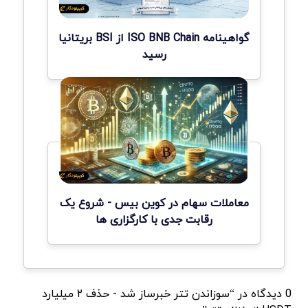
گواهینامه ISO BNB Chain از BSI بریتانیا
رسید
معاملات سهام در کوین بیس - شروع یک
رقابت جدی با کارگزاری ها
0 دیدگاه در “سوزاندن تتر خبرساز شد - حذف ۲ میلیارد