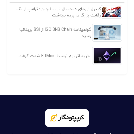
کنترل ارزهای دیجیتال توسط چین؛ ترامپ از یک
رقابت بزرگ تر پرده برداشت
گواهینامه ISO BNB Chain از BSI بریتانیا
رسید
خرید اتریوم توسط BitMine شدت گرفت