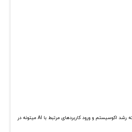
با این مارکت کپ چند میلیارد دلاری، NEAR هنوز هم در دسته پروژه های معتبر و فعال بازار قرار میگیره. نکته مهم اینجاست که رشد اکوسیستم و ورود کاربردهای مرتبط با AI میتونه در