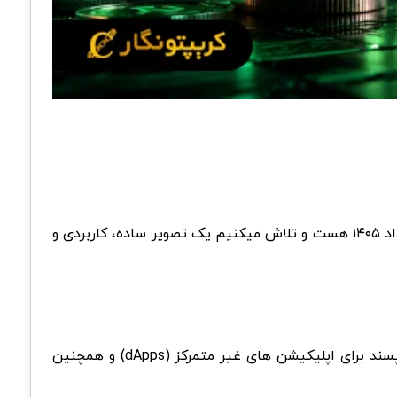
رایگان کریپتونگار، سراغ بررسی ارز دیجیتال NEAR Protocol میریم؛ تاریخ بررسی ۱۶ خرداد ۱۴۰۵ هست و تلاش میکنیم یک تصویر ساده، کاربردی و
NEAR Protocol یکی از پروژه های شناخته شده بازار کریپتوئه که تمرکزش روی ساخت زیرساخت سریع، مقیاس پذیر و کاربرپسند برای اپلیکیشن های غیر متمرکز (dApps) و همچنین