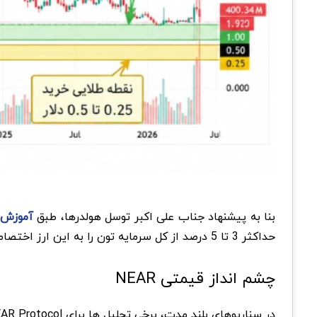
بنا به پیشنهاد جناب علی اکبر توسل هولدرها، طبق
آموزش قسمت 
حداکثر 3 تا 5 درصد از کل سرمایه تون را به این ارز اختصاص بدین.
چشم انداز قیمتی NEAR
در سناریوهای بلند مدت، برخی تحلیل ها برای NEAR Protocol هدف هایی در محدوده 20 دلار در نظر میگیرن.