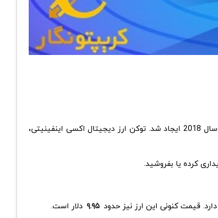
(AXS) یک بازی مبتنی بر NFT است که بر روی بلاک چین اتریوم ایجاد شده است. این ارز دیجیتال در سال 2018 ایجاد شد. توکن ارز دیجیتال اکسی اینفینیتی،
۹.۹۵
دلار است.