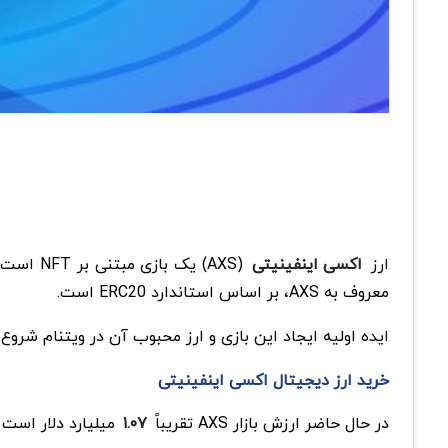
ارز
اکسی اینفینیتی
معروف به AXS، بر اساس استاندارد ERC20 است.
ایده اولیه ایجاد این بازی و ارز محبوب آن در ویتنام شروع شد. شما می‌توان
خرید ارز دیجیتال اکسی اینفینیتی
در حال حاضر ارزش بازار AXS تقریباً
۱.۰۷
میلیارد دلار است و در رتبه ۵۱ بازار قرار دارد و 0.09 درصد از سهم کل بازار را د