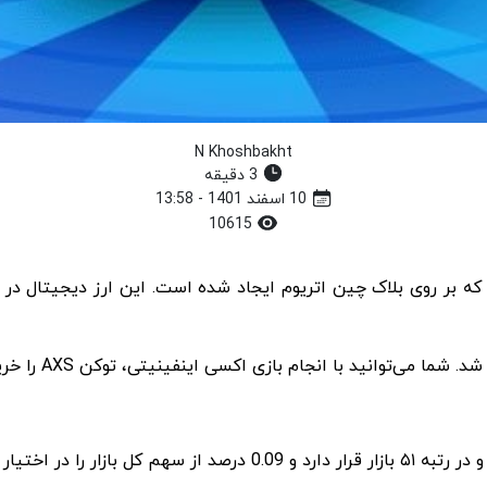
N Khoshbakht
3 دقیقه
10 اسفند 1401 - 13:58
10615
ید با انجام بازی اکسی اینفینیتی، توکن AXS را خریداری کرده یا بفروشید.
ر اختیار دارد. قیمت کنونی این ارز نیز حدود