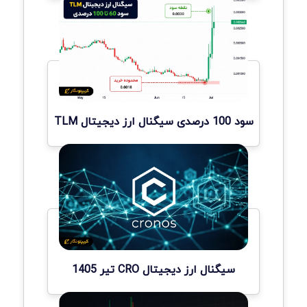
سود 100 درصدی سیگنال ارز دیجیتال TLM
سیگنال ارز دیجیتال CRO تیر 1405