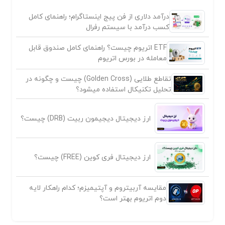
درآمد دلاری از فن پیج اینستاگرام؛ راهنمای کامل
کسب درآمد با سیستم رفرال
ETF اتریوم چیست؟ راهنمای کامل صندوق قابل
معامله در بورس اتریوم
تقاطع طلایی (Golden Cross) چیست و چگونه در
تحلیل تکنیکال استفاده میشود؟
ارز دیجیتال دیجیمون ربیت (DRB) چیست؟
ارز دیجیتال فری کوین (FREE) چیست؟
مقایسه آربیتروم و آپتیمیزم؛ کدام راهکار لایه
دوم اتریوم بهتر است؟