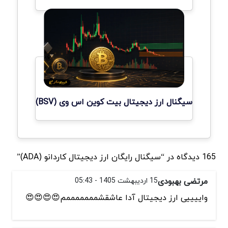
سیگنال ارز دیجیتال بیت کوین اس وی (BSV)
165 دیدگاه در “سیگنال رایگان ارز دیجیتال کاردانو (ADA)”
مرتضی بهبودی
15 اردیبهشت 1405 - 05:43
واییییی ارز دیجیتال آدا عاشقشمممممممم😍😍😍😍