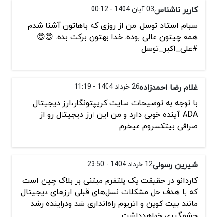
کاربر ناشناس
03 آبان 1404 - 00:12
سبام استاد توسل. من از روزی که باهاتون آشنا شدم
همه چیتون عالی بوده. خدا بهتون برکت بده. 😍😍
#علی_اکبر_توسل
غلام رضا احمدزاده
26 خرداد 1404 - 11:19
با توجه به توضیحات سایت کریپتونگار،ارز دیجیتال
ADA آینده خوبی دارد و من این ارز دیجیتال رو از
صرافی بیتکسروم میخرم
شیرین رسولی
12 خرداد 1404 - 23:50
کاردانو در حقیقت یک پلتفرم مبتنی بر بلاک چین است
که با هدف حل مشکلات نسل‌های قبلی ارزهای دیجیتال
مانند بیت کوین و اتریوم راه‌اندازی شد ودراینده رشد
چشمگیری خواهدداشت