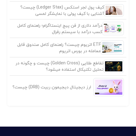
کیف پول لجر استکس (Ledger Stax) چیست؟
آشنایی با کیف پولی با نمایشگر لمسی
درآمد دلاری از فن پیج اینستاگرام؛ راهنمای کامل
کسب درآمد با سیستم رفرال
ETF اتریوم چیست؟ راهنمای کامل صندوق قابل
معامله در بورس اتریوم
تقاطع طلایی (Golden Cross) چیست و چگونه در
تحلیل تکنیکال استفاده میشود؟
ارز دیجیتال دیجیمون ربیت (DRB) چیست؟