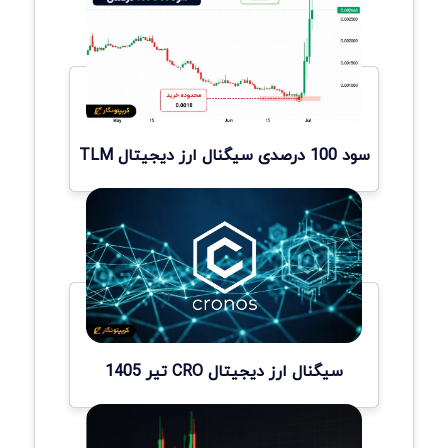
سود 100 درصدی سیگنال ارز دیجیتال TLM
سیگنال ارز دیجیتال CRO تیر 1405