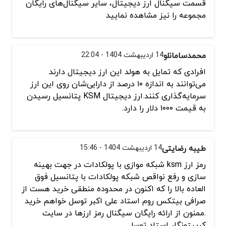
قسمت سیگنال ارز دیجیتال، سایر سیگنال‌های رایگان
مجموعه را نیز مشاهده نمایید
محمدسامانلو
14 اردیبهشت 1404 - 22:04
افرادی که تمایل به هولد این ارز دیجیتال دارند
می‌توانند به اندازه ۱۰ درصد از دارایی‌شان روی این ارز
سرمایه‌گذاری کنند.ارز دیجیتال KSM پتانسیل رسیدن
به قیمت ۱۰۰۰ دلار را دارد.
طیبه رضایتی
14 اردیبهشت 1404 - 15:46
رمز ارز ksm شبکه موازی با پولکادات در جهت بهینه
سازی و رفع نواقص شبکه پولکادات با پتانسیل فوق
العاده بالا را که اکنون در محدوده منطقی خرید هست از
صرافی بیتکس روم استاد علی اکبر توسل خواهم خرید
.ممنون از ارائه رایگان سیگنال رمز ارزها در سایت
کریپتونگار استاد توسل