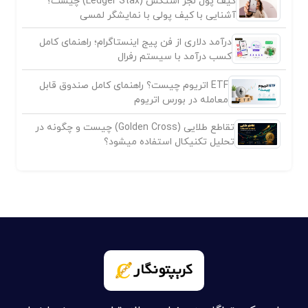
کیف پول لجر استکس (Ledger Stax) چیست؟
آشنایی با کیف پولی با نمایشگر لمسی
درآمد دلاری از فن پیج اینستاگرام؛ راهنمای کامل
کسب درآمد با سیستم رفرال
ETF اتریوم چیست؟ راهنمای کامل صندوق قابل
معامله در بورس اتریوم
تقاطع طلایی (Golden Cross) چیست و چگونه در
تحلیل تکنیکال استفاده میشود؟