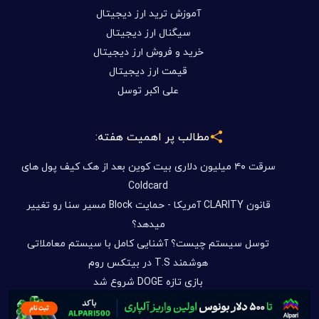
آموزش ترید ارز دیجیتال
سیگنال ارز دیجیتال
خرید و فروش ارز دیجیتال
قیمت ارز دیجیتال
علی اکبر توسل
مطالب پر اهمیت هفته:
سرقت ۴۰ میلیون دلاری بیت کوین بعد از هک کیف پول های
Coldcard
قانون CLARITY آمریکا - حمایت Block مسیر سنا رو تغییر
میدهد؟
توسل سیستم چیست؟ آشنایی کامل با سیستم معاملاتی
هوشمند T.S در بیتکس روم
بازی تازه DOGE شروع شد
فرصت های سرمایه گذاری در بیتکس روم بدون دغدغه تحریم