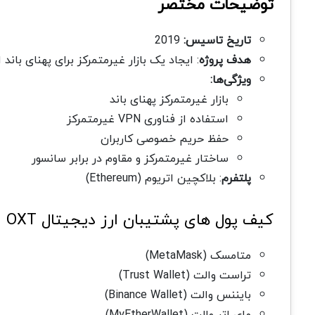
توضیحات مختصر
تاریخ تاسیس:
2019
هدف پروژه
: ایجاد یک بازار غیرمتمرکز برای پهنای باند 
ویژگی‌ها:
بازار غیرمتمرکز پهنای باند
استفاده از فناوری VPN غیرمتمرکز
حفظ حریم خصوصی کاربران
ساختار غیرمتمرکز و مقاوم در برابر سانسور
پلتفرم
: بلاکچین اتریوم (Ethereum)
کیف پول های پشتیبان ارز دیجیتال OXT
متامسک (MetaMask)
تراست والت (Trust Wallet)
بایننس والت (Binance Wallet)
مای اتر والت (MyEtherWallet)