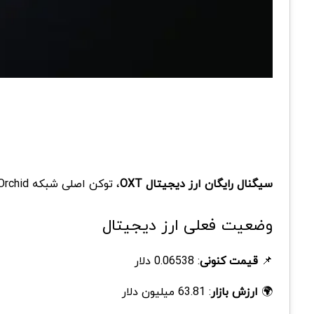
سیگنال رایگان ارز دیجیتال OXT
، توکن اصلی شبکه Orchid، با هدف شناسایی موقعیت‌ مناسب برای خرید و فروش این ارز در بازار و کمک به معاملات آگاهانه ارائه شده است.
وضعیت فعلی ارز دیجیتال
📌
قیمت کنونی
: 0.06538 دلار
🌍
ارزش بازار
: 63.81 میلیون دلار