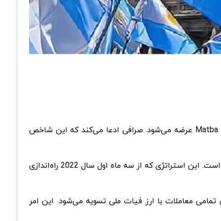
را تایید کرده است. این شاخص در صرافی Matba Rofex عرضه می‌شود. صرافی ادعا می‌کند که این شاخص
تنظیم کننده اوراق بهادار کشور آرژانتین شاخص آتی بیت کوین را به عنوان بخشی از دستور کار نوآوری استراتژیک تایید کرده است. این استراتژی که از سه ماه اول سال 2022 راه‌‌اندازی
مامی معاملات با ارز فیات ملی تسویه می‌شود. این امر