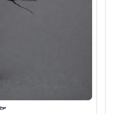
موج چه