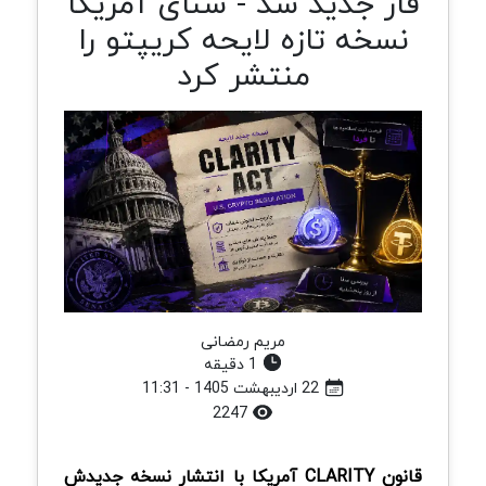
فاز جدید شد - سنای آمریکا
نسخه تازه لایحه کریپتو را
منتشر کرد
مریم رمضانی
1 دقیقه
22 اردیبهشت 1405 - 11:31
2247
قانون CLARITY آمریکا با انتشار نسخه جدیدش