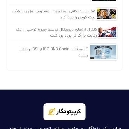
۵۵ ساعت کافی بود؛ هوش مصنوعی هزاران مشکل
بیت کوین را پیدا کرد
کنترل ارزهای دیجیتال توسط چین؛ ترامپ از یک
رقابت بزرگ تر پرده برداشت
گواهینامه ISO BNB Chain از BSI بریتانیا
رسید
سایت کریپتونگار به عنوان رسانه تخصصی حوزه ارزهای