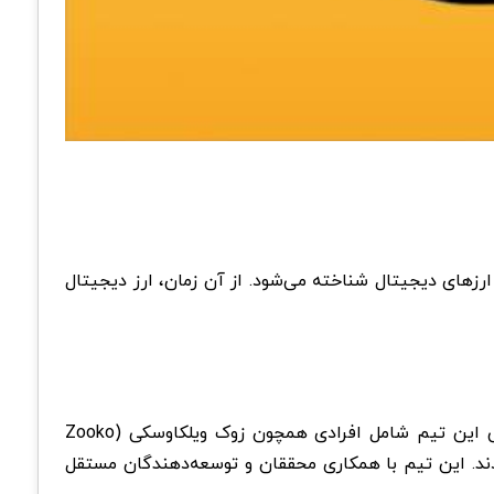
ازار ارزهای دیجیتال شناخته می‌شود. از آن زمان، ارز دیجیتال
ارز دیجیتال زی کش (ZEC) توسط یک تیم توسعه‌دهندهZerocoin Electric Coin Company (ZECC) ایجاد شد. اعضای اصلی این تیم شامل افرادی همچون زوک ویلکاوسکی (Zooko
ر ورسکی (Roger Ver), ایان میرکل (Ian Miers), جان هاول (John Hopkins) و الیس اسیون (Eli Ben-Sasson) بودند. این تیم با همکاری محققان و توسعه‌دهندگان مستقل