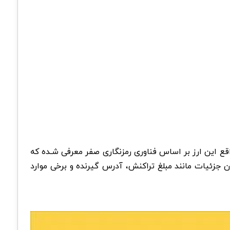
د. در واقع این ارز بر اساس فناوری رمزنگاری صفر معرفی شـده که
تراکنش‌هایی که با ZEC انجام شده‌اند، امکان مخفی ماندن جزئیات مانند مبلغ تراکنش، آدرس گیرنده و برخی موارد