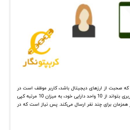
 که صحبت از ارزهای دیجیتال باشد، کاربر موظف است در
رابطه با این که برای کپی کردن واحد‌های پولی در آن شبکه روشی وجود ندارد، اطمینان لازم را حاصل کند. برای نمونه اگر که کاربری بتواند از 10 واحد دارایی خود، به میزان 10 مرتبه کپی
ار 10 برابر رسانده است. در این شرایط کاربر 10 واحد پول خود را به طور همزمان برای چند نفر ارسال می‌کند. پس نیاز است که در