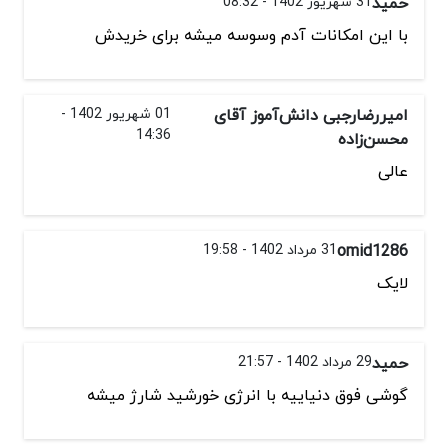
حمید
31 شهریور 1402 - 08:32
با این امکانات آدم وسوسه میشه برای خریدش
امیررضارجبی دانش‌آموز آقای
01 شهریور 1402 -
14:36
محسن‌زاده
عالی
omid1286
31 مرداد 1402 - 19:58
لایک
حمید
29 مرداد 1402 - 21:57
گوشی فوق دنیاییه با انرژی خورشید شارژ میشه