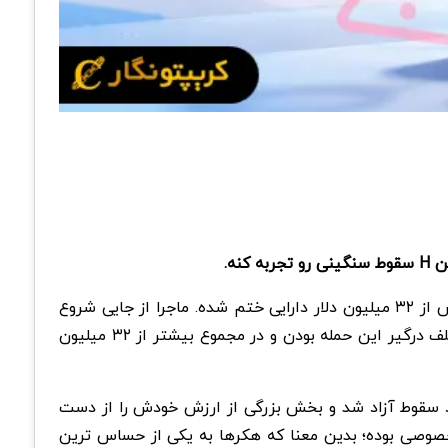
The Block از یک هک بزرگ در Humanity Protocol خبر داده؛ اتفاقی که به خالی شدن چندین کیف پول و از دست رفتن بیش از ۳۲ میلیون دلار دارایی ختم شده. ماجرا از جایی شروع
شد که چند کیف پول مرتبط با Humanity Protocol یکی یکی خالی شدن. بررسی های آنچین نشون میده حدود ۱۷ آدرس مختلف درگیر این حمله بودن و در مجموع بیشتر از ۳۲ میلیون
 توکن Humanity Protocol بعد از منتشر شدن خبر هک وارد سقوط آزاد شد و بخش بزرگی از ارزش خودش را از دست
که مشکل از لو رفتن یک کلید خصوصی بوده؛ بدین معنا که هکرها به یکی از حساس ترین