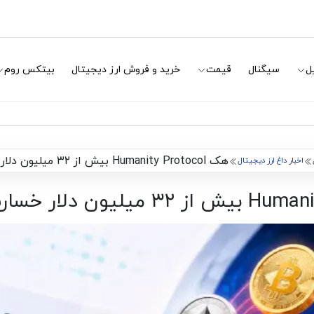
ل
سیگنال
قیمت
خرید و فروش ارز دیجیتال
بیتکس روم
هک Humanity Protocol بیش از ۳۲ میلیون دلار خسارت به جا گذاشت
اخبار داغ ارز دیجیتال