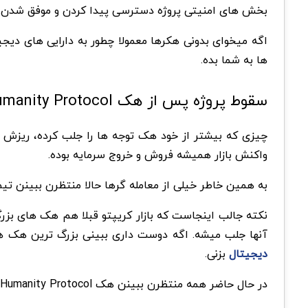
بخش های امنیتی پروژه دسترسی پیدا کردن و موفق شدن دارا
اگه میخوای بدونی هکرها معمولا چطور به دارایی های دیج
ها به شما بده.
سقوط پروژه پس از هک Humanity Protocol
واکنش بازار همیشه فروش و خروج سرمایه بوده.
به همین خاطر خیلی از معامله گرها حالا منتظرن ببینن تیم Humanity Protocol چطور میخواد این بحران را مدیریت کنه و آیا میتونه اعتماد از دست رفته کاربران را برگردونه یا
نکته جالب اینجاست که بازار کریپتو قبلا هم هک های بزرگ
آنها جلب میشه. اگه دوست داری ببینی بزرگ ترین هک های
دیجیتال
بزنی.
در حال حاضر همه منتظرن ببینن هک Humanity Protocol فقط یه اتفاق مقطعی بوده یا قراره مدت ها روی این پروژه سایه بندازه. نظر شما در این مورد چیه؟