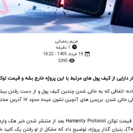
مریم رمضانی
1 دقیقه
19 خرداد 1405 - 18:22
2395
همین خبر کافی بود تا بازار خیلی سریع واکنش نشون بده. قیمت
داد. بعد از بالا گرفتن شایعات، ترنس کووک (Terence Kwok)، بنیان گذار پروژه، توضیح داد 