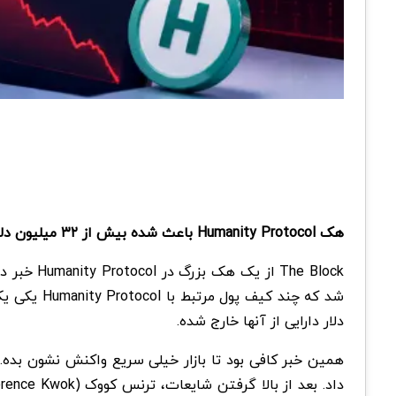
هک Humanity Protocol باعث شده بیش از ۳۲ میلیون دلار دارایی از کیف پول های مرتبط با این پروژه خارج بشه و قیمت توکن H سقوط سنگینی رو تجربه کنه.
دلار دارایی از آنها خارج شده.